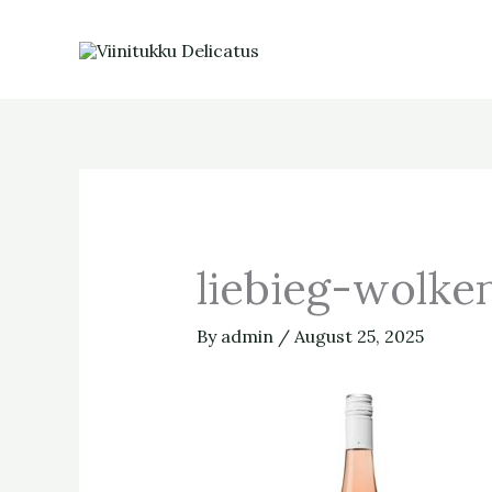
Skip
to
content
liebieg-wolke
By
admin
/
August 25, 2025