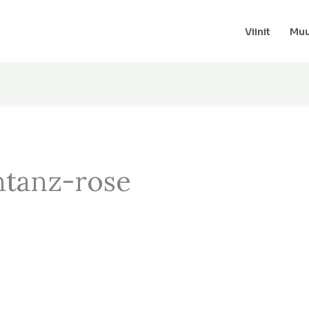
Viinit
Muu
ntanz-rose