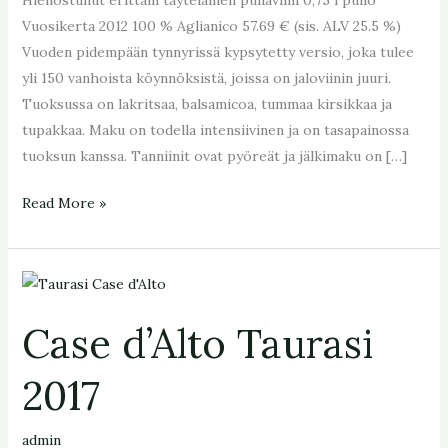
Vuosikerta 2012 100 % Aglianico 57.69 € (sis. ALV 25.5 %)
Vuoden pidempään tynnyrissä kypsytetty versio, joka tulee
yli 150 vanhoista köynnöksistä, joissa on jaloviinin juuri.
Tuoksussa on lakritsaa, balsamicoa, tummaa kirsikkaa ja
tupakkaa. Maku on todella intensiivinen ja on tasapainossa
tuoksun kanssa. Tanniinit ovat pyöreät ja jälkimaku on […]
Read More »
Case
d’Alto
Case d’Alto Taurasi
Taurasi
2017
2017
admin