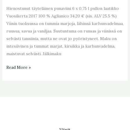
Hienostunut täyteläinen punaviini 6 x 0,75 l pullon laatikko
Vuosikerta 2017 100 % Aglianico 34.20 € (sis. ALV 25.5 %)
Viinin tuoksussa on tummia marjoja, lähinnä karhunvadelmaa,
ruusua, savua ja vaniljaa. Suutuntuma on runsas ja viinissä on
selvästi tanniinia, mutta ne ovat jo pyöristyneet. Maku on
intesiivinen ja tummat marjat, kirsikka ja karhunvadelma,
maistuvat selvästi. Jälkimaku
Read More »
Viinit