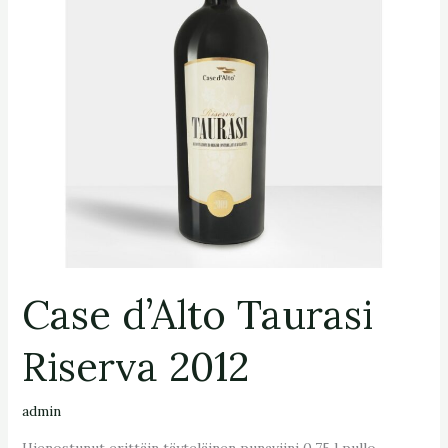
Case d’Alto Taurasi
Riserva 2012
admin
Hienostunut erittäin täyteläinen punaviini 0,75 l pullo