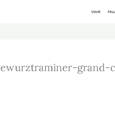
Viinit
Muu
gewurztraminer-grand-c