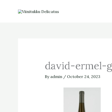
Skip
to
content
david-ermel-
By
admin
/
October 24, 2023