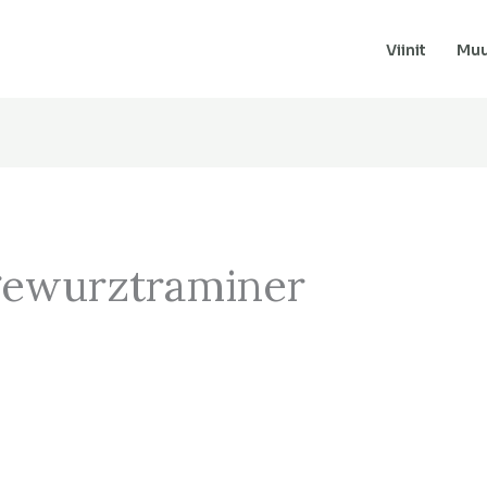
Viinit
Muu
gewurztraminer