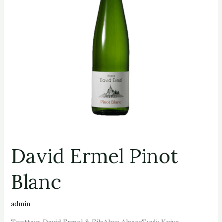
David Ermel Pinot
Blanc
admin
Tuottaja: David Ermel & FilsAlue: AlsaceTyyli: Kuiva