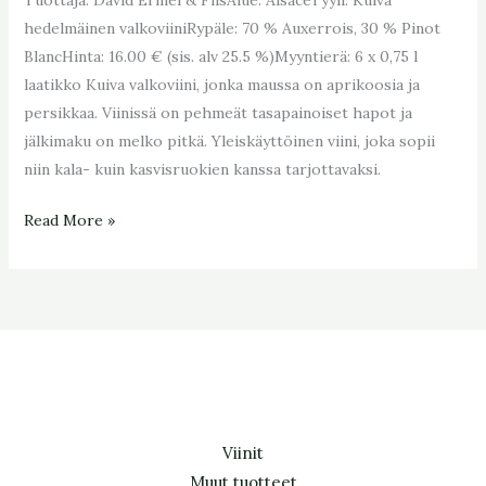
hedelmäinen valkoviiniRypäle: 70 % Auxerrois, 30 % Pinot
BlancHinta: 16.00 € (sis. alv 25.5 %)Myyntierä: 6 x 0,75 l
laatikko Kuiva valkoviini, jonka maussa on aprikoosia ja
persikkaa. Viinissä on pehmeät tasapainoiset hapot ja
jälkimaku on melko pitkä. Yleiskäyttöinen viini, joka sopii
niin kala- kuin kasvisruokien kanssa tarjottavaksi.
Read More »
Viinit
Muut tuotteet