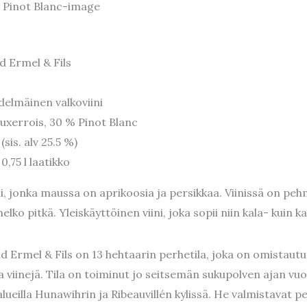
d Ermel & Fils
edelmäinen valkoviini
uxerrois, 30 % Pinot Blanc
(sis. alv 25.5 %)
0,75 l laatikko
ni, jonka maussa on aprikoosia ja persikkaa. Viinissä on pe
lko pitkä. Yleiskäyttöinen viini, joka sopii niin kala- kuin 
d Ermel & Fils on 13 hehtaarin perhetila, joka on omistautun
a viinejä. Tila on toiminut jo seitsemän sukupolven ajan vu
ueilla Hunawihrin ja Ribeauvillén kylissä. He valmistavat per