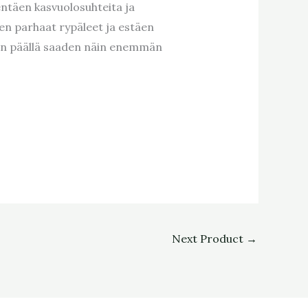
ntäen kasvuolosuhteita ja
den parhaat rypäleet ja estäen
akan päällä saaden näin enemmän
Next Product
→