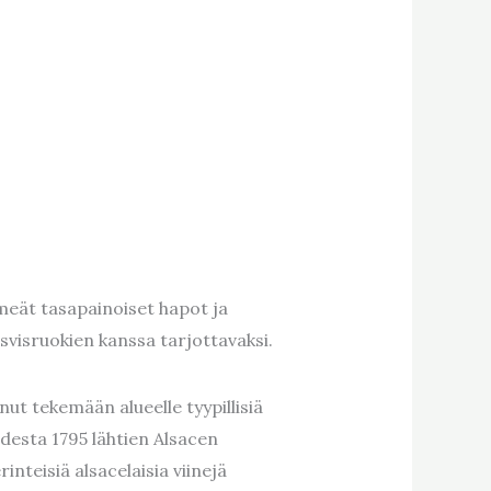
hmeät tasapainoiset hapot ja
kasvisruokien kanssa tarjottavaksi.
ut tekemään alueelle tyypillisiä
odesta 1795 lähtien Alsacen
inteisiä alsacelaisia viinejä