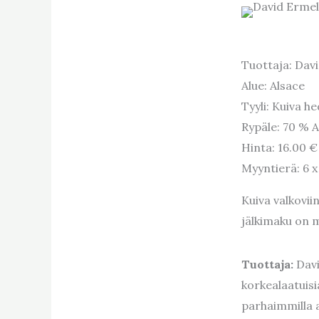
Tuottaja: Davi
Alue: Alsace
Tyyli: Kuiva h
Rypäle: 70 % A
Hinta: 16.00 € 
Myyntierä: 6 x 
Kuiva valkovii
jälkimaku on me
Tuottaja:
Davi
korkealaatuisi
parhaimmilla al