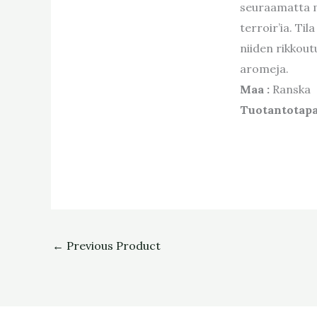
seuraamatta m
terroir’ia. Ti
niiden rikkout
aromeja.
Maa :
Ranska
Tuotantotap
←
Previous Product