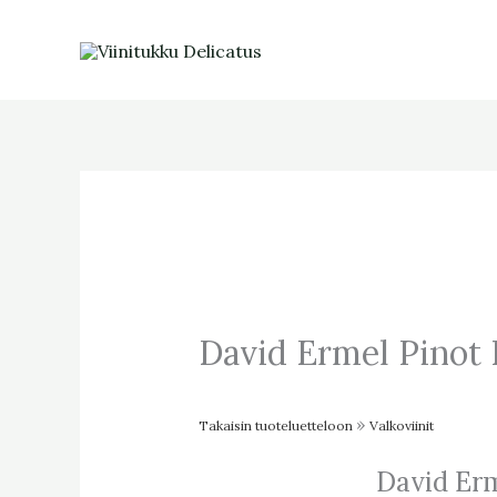
Skip
to
content
David Ermel Pinot 
Takaisin tuoteluetteloon
Valkoviinit
David Erm