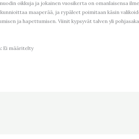
uodin oikkuja ja jokainen vuosikerta on omanlaisensa ilme
la kunnioittaa maaperää, ja rypäleet poimitaan käsin valikoi
umisen ja hapettumisen. Viinit kypsyvät talven yli pohjas
a:
Ei määritelty