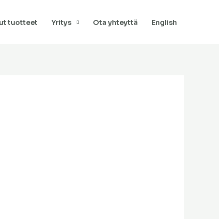
t tuotteet
Yritys
Ota yhteyttä
English