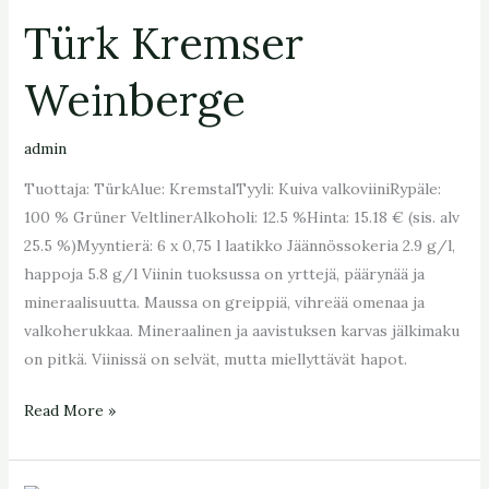
Kremser
Türk Kremser
Weinberge
Weinberge
admin
Tuottaja: TürkAlue: KremstalTyyli: Kuiva valkoviiniRypäle:
100 % Grüner VeltlinerAlkoholi: 12.5 %Hinta: 15.18 € (sis. alv
25.5 %)Myyntierä: 6 x 0,75 l laatikko Jäännössokeria 2.9 g/l,
happoja 5.8 g/l Viinin tuoksussa on yrttejä, päärynää ja
mineraalisuutta. Maussa on greippiä, vihreää omenaa ja
valkoherukkaa. Mineraalinen ja aavistuksen karvas jälkimaku
on pitkä. Viinissä on selvät, mutta miellyttävät hapot.
Read More »