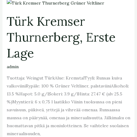
Türk
Kremser
Türk Kremser
Thurnerberg,
Erste
Thurnerberg, Erste
Lage
Lage
admin
Tuottaja: Weingut TürkAlue: KremstalTyyli: Runsas kuiva
valkoviiniRypäle: 100 % Grüner Veltliner, palstaviiniAlkoholi:
13.5 %Hapot: 5.0 g/lSokeri: 3.9 g/lHinta: 27.47 € (alv 25.5
%)Myyntierä: 6 x 0,75 l laatikko Viinin tuoksussa on pieni
savuisuus, piikiveä, yrttejä ja vihreää omenaa. Runsaassa
maussa on päärynää, omenaa ja mineraalisuutta. Jälkimaku on
huomattavan pitkä ja moniulotteinen. Se vaihtelee suolaisen
mineraalisuuden,