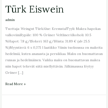
Türk Eiswein
admin
Tuottaja: Weingut TürkAlue: KremstalTyyli: Makea hapokas
valkoviiniRypäle: 100 % Grüner VeltlinerAlkoholi: 10.5
%Hapot: 7.8 g/lSokeri: 163 g/lHinta: 31.89 € (alv 25.5
%)Myyntierä: 6 x 0,375 l laatikko Viinin tuoksussa on makeita
hedelmiä, kuten ananasta ja persikkaa. Maku on huomattavan
runsas ja hedelmäinen. Vaikka maku on huomattavan makea
niin hapot tekevät siitä miellyttävän. Jälkimaussa löytyy
Grüner […]
Read More »
Türk