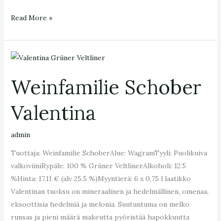
Read More »
Weinfamilie
Schober
Weinfamilie Schober
Valentina
Valentina
admin
Tuottaja: Weinfamilie SchoberAlue: WagramTyyli: Puolikuiva
valkoviiniRypäle: 100 % Grüner VeltlinerAlkoholi: 12.5
%Hinta: 17.11 € (alv 25.5 %)Myyntierä: 6 x 0,75 l laatikko
Valentinan tuoksu on mineraalinen ja hedelmällinen, omenaa,
eksoottisia hedelmiä ja melonia. Suutuntuma on melko
runsas ja pieni määrä makeutta pyöristää hapokkuutta