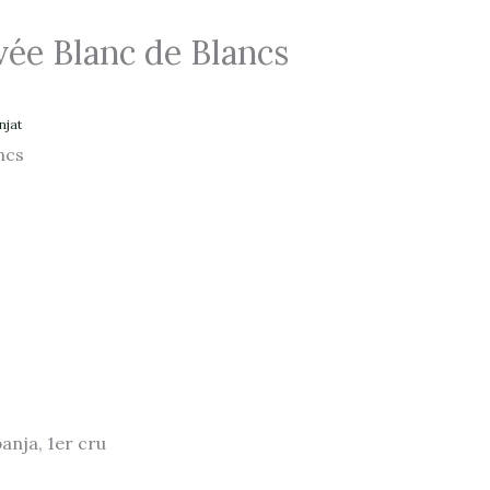
ée Blanc de Blancs
njat
ncs
anja, 1er cru