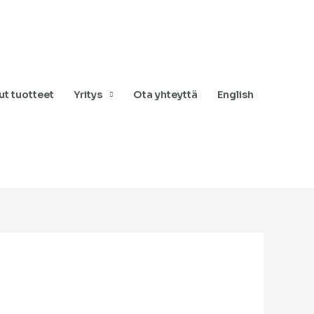
t tuotteet
Yritys
Ota yhteyttä
English