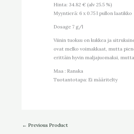
Hinta: 34.82 € (alv 25.5 %)
Myyntierä: 6 x 0.75 l pullon laatikko
Dosage 7 g/l
Viinin tuoksu on kukkea ja sitruksi
ovat melko voimakkaat, mutta piene
erittäin hyvin maljajuomaksi, mutt
Maa :
Ranska
Tuotantotapa:
Ei määritelty
←
Previous Product