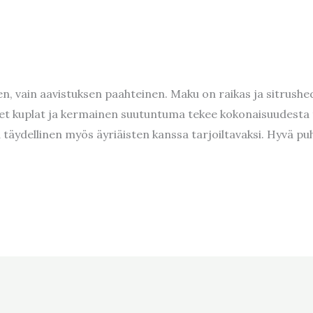
nen, vain aavistuksen paahteinen. Maku on raikas ja sitrushe
t kuplat ja kermainen suutuntuma tekee kokonaisuudesta t
a täydellinen myös äyriäisten kanssa tarjoiltavaksi. Hyvä 