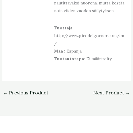
nautittavaksi nuorena, mutta kestää
noin viiden vuoden säilytyksen.
Tuottaja:
http://www.girodelgorner.com/en
/
Maa :
Espanja
Tuotantotapa:
Ei määritelty
←
Previous Product
Next Product
→