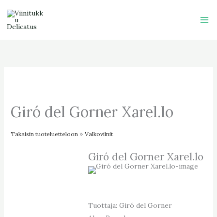
Skip
to
content
Giró del Gorner Xarel.lo
Takaisin tuoteluetteloon
Valkoviinit
Giró del Gorner Xarel.lo
Tuottaja: Giró del Gorner