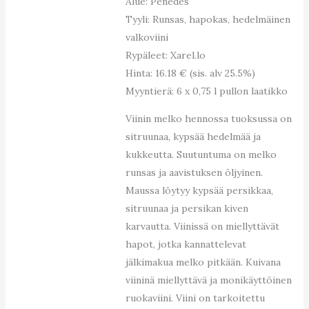
Alue: Penedes
Tyyli: Runsas, hapokas, hedelmäinen
valkoviini
Rypäleet: Xarel.lo
Hinta: 16.18 € (sis. alv 25.5%)
Myyntierä: 6 x 0,75 l pullon laatikko
Viinin melko hennossa tuoksussa on
sitruunaa, kypsää hedelmää ja
kukkeutta. Suutuntuma on melko
runsas ja aavistuksen öljyinen.
Maussa löytyy kypsää persikkaa,
sitruunaa ja persikan kiven
karvautta. Viinissä on miellyttävät
hapot, jotka kannattelevat
jälkimakua melko pitkään. Kuivana
viininä miellyttävä ja monikäyttöinen
ruokaviini. Viini on tarkoitettu