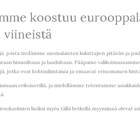
amme koostuu eurooppal
 viineistä
jä, joista tiedämme suomalaisten kuluttajien pitävän ja j
ntaan hinnoiltaan ja laadultaan. Pääpaino valikoimassamme
nejä, jotka ovat kohtuuhintaisia ja omaavat erinomaisen hin
naan erikoiserillä, ja mielellämme toteutamme asiakkaid
ä.
ruokaviinien lisäksi myös tällä hetkellä myynnissä olevat su