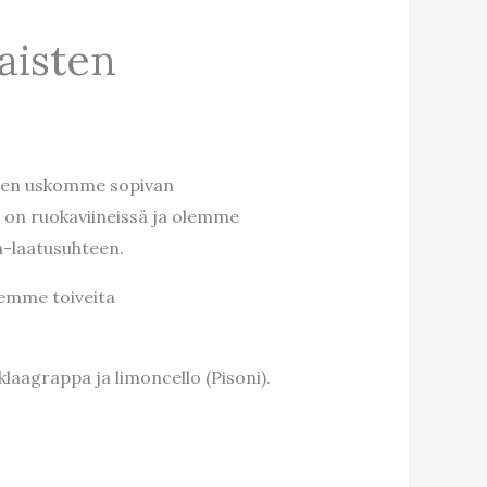
aisten
oiden uskomme sopivan
 on ruokaviineissä ja olemme
ta-laatusuhteen.
emme toiveita
klaagrappa ja limoncello (Pisoni).