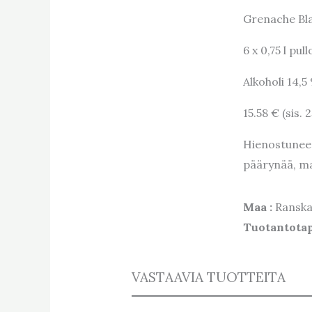
Grenache Bl
6 x 0,75 l pul
Alkoholi 14,5
15.58 € (sis. 
Hienostuneen 
päärynää, ma
Maa :
Ransk
Tuotantota
VASTAAVIA TUOTTEITA