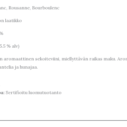
anc, Rousanne, Bourboulenc
lon laatikko
 %
25.5 % alv)
aromaattinen sekoiteviini, miellyttävän raikas maku. Arome
ntelia ja hunajaa.
a
pa:
Sertifioitu luomutuotanto