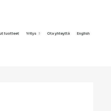
t tuotteet
Yritys
Ota yhteyttä
English