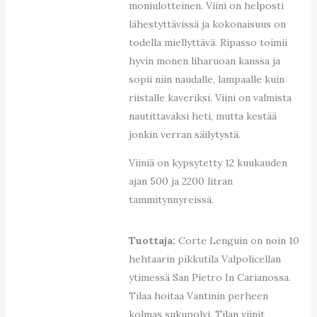
moniulotteinen. Viini on helposti
lähestyttävissä ja kokonaisuus on
todella miellyttävä. Ripasso toimii
hyvin monen liharuoan kanssa ja
sopii niin naudalle, lampaalle kuin
riistalle kaveriksi. Viini on valmista
nautittavaksi heti, mutta kestää
jonkin verran säilytystä.
Viiniä on kypsytetty 12 kuukauden
ajan 500 ja 2200 litran
tammitynnyreissä.
Tuottaja:
Corte Lenguin on noin 10
hehtaarin pikkutila Valpolicellan
ytimessä San Pietro In Carianossa.
Tilaa hoitaa Vantinin perheen
kolmas sukupolvi. Tilan viinit