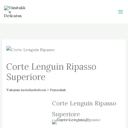
Skip
to
content
Corte Lenguin Ripasso
Superiore
Takaisin tuoteluetteloon
Punaviinit
Corte Lenguin Ripasso
Superiore