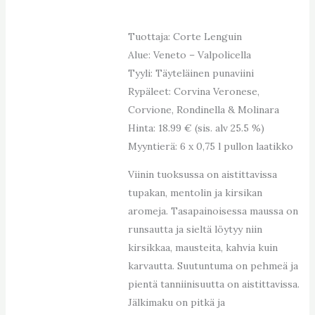
Tuottaja: Corte Lenguin
Alue: Veneto – Valpolicella
Tyyli: Täyteläinen punaviini
Rypäleet: Corvina Veronese,
Corvione, Rondinella & Molinara
Hinta: 18.99 € (sis. alv 25.5 %)
Myyntierä: 6 x 0,75 l pullon laatikko
Viinin tuoksussa on aistittavissa
tupakan, mentolin ja kirsikan
aromeja. Tasapainoisessa maussa on
runsautta ja sieltä löytyy niin
kirsikkaa, mausteita, kahvia kuin
karvautta. Suutuntuma on pehmeä ja
pientä tanniinisuutta on aistittavissa.
Jälkimaku on pitkä ja