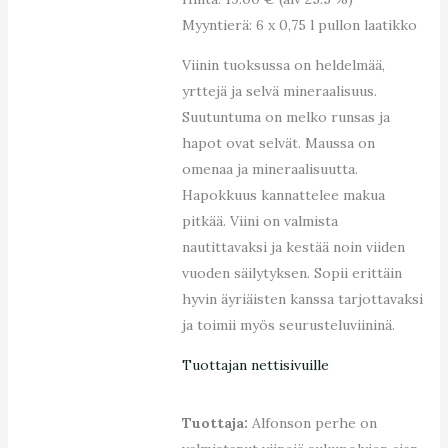
Myyntierä: 6 x 0,75 l pullon laatikko
Viinin tuoksussa on heldelmää,
yrttejä ja selvä mineraalisuus.
Suutuntuma on melko runsas ja
hapot ovat selvät. Maussa on
omenaa ja mineraalisuutta.
Hapokkuus kannattelee makua
pitkää. Viini on valmista
nautittavaksi ja kestää noin viiden
vuoden säilytyksen. Sopii erittäin
hyvin äyriäisten kanssa tarjottavaksi
ja toimii myös seurusteluviininä.
Tuottajan nettisivuille
Tuottaja:
Alfonson perhe on