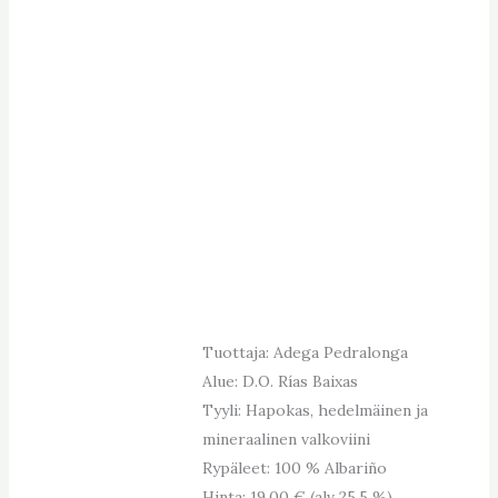
Tuottaja: Adega Pedralonga
Alue: D.O. Rías Baixas
Tyyli: Hapokas, hedelmäinen ja
mineraalinen valkoviini
Rypäleet: 100 % Albariño
Hinta: 19.00 € (alv 25.5 %)