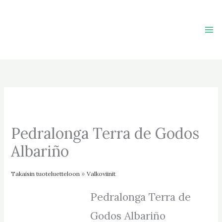
Skip
to
content
Pedralonga Terra de Godos
Albariño
Takaisin tuoteluetteloon
Valkoviinit
Pedralonga Terra de
Godos Albariño