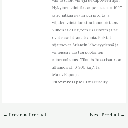
valmistanut viinejä sukupolvien ajan.
Nykyinen viinitila on perustettu 1997
ja se jatkaa suvun perinteitä ja
viljelee viiniä luontoa kunnioittaen.
Viineistä ei käytetä lisäaineita ja ne
ovat suodattamattomia. Palstat
sijaitsevat Atlantin läheisyydessä ja
viineissä maistuu suolainen
mineraalisuus. Tilan hehtaarisato on
alhainen eli 6 500 kg/Ha.
Maa :
Espanja
Tuotantotapa:
Ei määritelty
←
Previous Product
Next Product
→