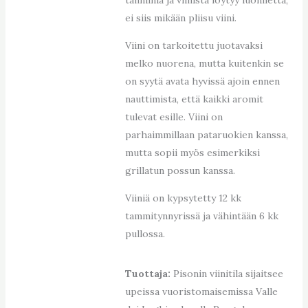
ei siis mikään pliisu viini.
Viini on tarkoitettu juotavaksi
melko nuorena, mutta kuitenkin se
on syytä avata hyvissä ajoin ennen
nauttimista, että kaikki aromit
tulevat esille. Viini on
parhaimmillaan pataruokien kanssa,
mutta sopii myös esimerkiksi
grillatun possun kanssa.
Viiniä on kypsytetty 12 kk
tammitynnyrissä ja vähintään 6 kk
pullossa.
Tuottaja:
Pisonin viinitila sijaitsee
upeissa vuoristomaisemissa Valle