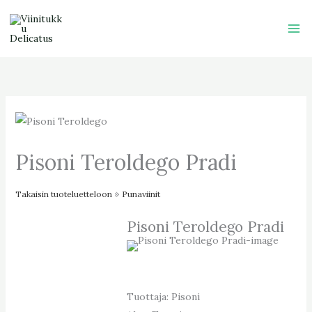
Skip
to
content
Pisoni Teroldego Pradi
Takaisin tuoteluetteloon
Punaviinit
Pisoni Teroldego Pradi
Tuottaja: Pisoni