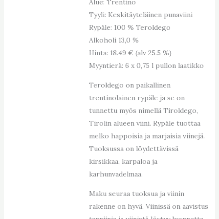
Alue: Trentino
Tyyli: Keskitäyteläinen punaviini
Rypäle: 100 % Teroldego
Alkoholi 13,0 %
Hinta: 18.49 € (alv 25.5 %)
Myyntierä: 6 x 0,75 l pullon laatikko
Teroldego on paikallinen
trentinolainen rypäle ja se on
tunnettu myös nimellä Tiroldego,
Tirolin alueen viini. Rypäle tuottaa
melko happoisia ja marjaisia viinejä.
Tuoksussa on löydettävissä
kirsikkaa, karpaloa ja
karhunvadelmaa.
Maku seuraa tuoksua ja viinin
rakenne on hyvä. Viinissä on aavistus
tanniinia ja viinistä löytyy luonnetta,