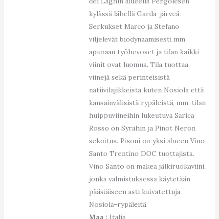
dei Laghin alueella Pergolesen
kylässä lähellä Garda-järveä.
Serkukset Marco ja Stefano
viljelevät biodynaamisesti mm.
apunaan työhevoset ja tilan kaikki
viinit ovat luomua. Tila tuottaa
viinejä sekä perinteisistä
natiivilajikkeista kuten Nosiola että
kansainvälisistä rypäleistä, mm. tilan
huippuviineihin lukeutuva Sarica
Rosso on Syrahin ja Pinot Neron
sekoitus. Pisoni on yksi alueen Vino
Santo Trentino DOC tuottajista.
Vino Santo on makea jälkiruokaviini,
jonka valmistuksessa käytetään
pääsiäiseen asti kuivatettuja
Nosiola-rypäleitä.
Maa :
Italia