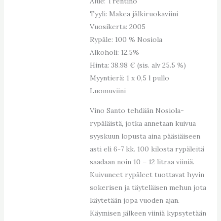
Alue: Trentino
Tyyli: Makea jälkiruokaviini
Vuosikerta: 2005
Rypäle: 100 % Nosiola
Alkoholi: 12,5%
Hinta: 38.98 € (sis. alv 25.5 %)
Myyntierä: 1 x 0,5 l pullo
Luomuviini
Vino Santo tehdään Nosiola-
rypäläistä, jotka annetaan kuivua
syyskuun lopusta aina pääsiäiseen
asti eli 6-7 kk. 100 kilosta rypäleitä
saadaan noin 10 – 12 litraa viiniä.
Kuivuneet rypäleet tuottavat hyvin
sokerisen ja täyteläisen mehun jota
käytetään jopa vuoden ajan.
Käymisen jälkeen viiniä kypsytetään