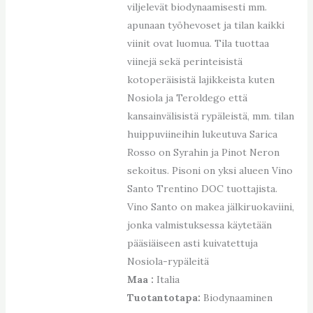
viljelevät biodynaamisesti mm.
apunaan työhevoset ja tilan kaikki
viinit ovat luomua. Tila tuottaa
viinejä sekä perinteisistä
kotoperäisistä lajikkeista kuten
Nosiola ja Teroldego että
kansainvälisistä rypäleistä, mm. tilan
huippuviineihin lukeutuva Sarica
Rosso on Syrahin ja Pinot Neron
sekoitus. Pisoni on yksi alueen Vino
Santo Trentino DOC tuottajista.
Vino Santo on makea jälkiruokaviini,
jonka valmistuksessa käytetään
pääsiäiseen asti kuivatettuja
Nosiola-rypäleitä
Maa :
Italia
Tuotantotapa:
Biodynaaminen