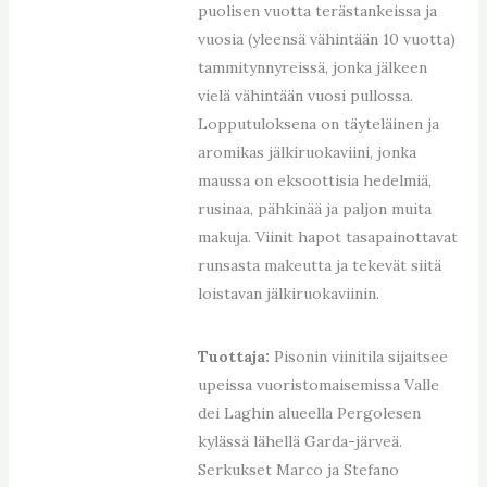
puolisen vuotta terästankeissa ja
vuosia (yleensä vähintään 10 vuotta)
tammitynnyreissä, jonka jälkeen
vielä vähintään vuosi pullossa.
Lopputuloksena on täyteläinen ja
aromikas jälkiruokaviini, jonka
maussa on eksoottisia hedelmiä,
rusinaa, pähkinää ja paljon muita
makuja. Viinit hapot tasapainottavat
runsasta makeutta ja tekevät siitä
loistavan jälkiruokaviinin.
Tuottaja:
Pisonin viinitila sijaitsee
upeissa vuoristomaisemissa Valle
dei Laghin alueella Pergolesen
kylässä lähellä Garda-järveä.
Serkukset Marco ja Stefano