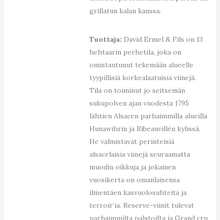
grillatun kalan kanssa.
Tuottaja:
David Ermel & Fils on 13
hehtaarin perhetila, joka on
omistautunut tekemään alueelle
tyypillisiä korkealaatuisia viinejä.
Tila on toiminut jo seitsemän
sukupolven ajan vuodesta 1795
lähtien Alsacen parhaimmilla alueilla
Hunawihrin ja Ribeauvillén kylissä.
He valmistavat perinteisiä
alsacelaisia viinejä seuraamatta
muodin oikkuja ja jokainen
vuosikerta on omanlaisensa
ilmentäen kasvuolosuhteita ja
terroir’ia. Reserve-viinit tulevat
parhaimmilta palstoilta ja Grand cru