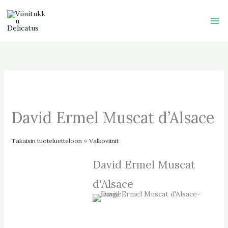
Skip
to
content
David Ermel Muscat d’Alsace
Takaisin tuoteluetteloon
Valkoviinit
David Ermel Muscat
d'Alsace