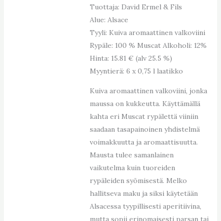
Tuottaja: David Ermel & Fils
Alue: Alsace
Tyyli: Kuiva aromaattinen valkoviini
Rypäle: 100 % Muscat Alkoholi: 12%
Hinta: 15.81 € (alv 25.5 %)
Myyntierä: 6 x 0,75 l laatikko
Kuiva aromaattinen valkoviini, jonka
maussa on kukkeutta. Käyttämällä
kahta eri Muscat rypälettä viiniin
saadaan tasapainoinen yhdistelmä
voimakkuutta ja aromaattisuutta.
Mausta tulee samanlainen
vaikutelma kuin tuoreiden
rypäleiden syömisestä. Melko
hallitseva maku ja siksi käytetään
Alsacessa tyypillisesti aperitiivina,
mutta sopii erinomaisesti parsan tai