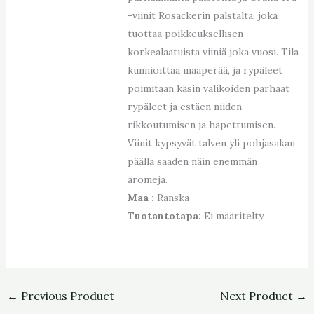
-viinit Rosackerin palstalta, joka
tuottaa poikkeuksellisen
korkealaatuista viiniä joka vuosi. Tila
kunnioittaa maaperää, ja rypäleet
poimitaan käsin valikoiden parhaat
rypäleet ja estäen niiden
rikkoutumisen ja hapettumisen.
Viinit kypsyvät talven yli pohjasakan
päällä saaden näin enemmän
aromeja.
Maa :
Ranska
Tuotantotapa:
Ei määritelty
←
Previous Product
Next Product
→