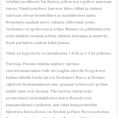
tehdään tavallisesti Vin Santoa, jolloin sen rypäleet annetaan
kuivua. Viiniköynnökset kasvavat lähes villinä ja viinissä
sanotaan olevan luonnollinen ja maanläheinen maku.
Nosiolasta saadaan myös raikasta valkoviiniä, jonka
tuoksussa on aprikoosia ja seljaa. Maussa on pähkinäisyyttä,
josta nimikin varmaan johtuu, lähinnä kastanjaa ja mantelia.
Sopii parhaiten vaalean kalan kanssa.
Viiniä on kypsytetty terästankeissa 7-8 kk ja 3-4 kk pullossa.
Tuottaja:
Pisonin viinitila sijaitsee upeissa
vuoristomaisemissa Valle dei Laghin alueella Pergolesen
kylässä lähellä Garda-järveä. Serkukset Marco ja Stefano
viljelevät biodynaamisesti mm. apunaan työhevoset ja tilan
kaikki viinit ovat luomua. Tila tuottaa viinejä sekä
perinteisistä natiivilajikkeista kuten Nosiola että
kansainvälisistä rypäleistä, mm. tilan huippuviineihin
lukeutuva Sarica Rosso on Syrahin ja Pinot Neron sekoitus.