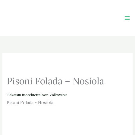
Skip
to
content
Pisoni Folada – Nosiola
Takaisin tuoteluetteloon
Valkoviinit
Pisoni Folada - Nosiola