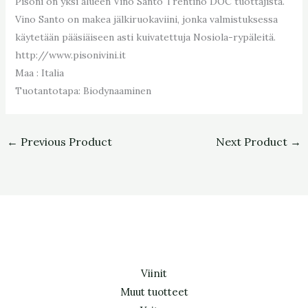
Pisoni on yksi alueen Vino Santo Trentino DOC tuottajista.
Vino Santo on makea jälkiruokaviini, jonka valmistuksessa
käytetään pääsiäiseen asti kuivatettuja Nosiola-rypäleitä.
http://www.pisonivini.it
Maa :
Italia
Tuotantotapa:
Biodynaaminen
←
Previous Product
Next Product
→
Viinit
Muut tuotteet